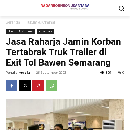
Beranda
Hukum & Kriminal
Hukum & Kriminal
Nusantara
Jasa Raharja Jamin Korban
Tertabrak Truk Trailer di
Exit Tol Bawen Semarang
Penulis
redaksi
-
25 September 2023
329
0