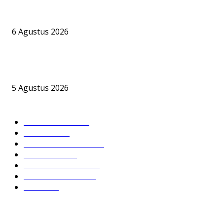
PT BKI Buka Suara Soal Legalitas Bongkar Muat CPO di Pelabuh
Jelapat, Namun Sejumlah Pertanyaan Krusial Belum Terjawab
6 Agustus 2026
Bandara Bhogapuram Resmi Hadir, GMR Bidik Pesisir Timur India 
Hub Ekonomi dan Penerbangan Kelas Dunia
5 Agustus 2026
KATEGORI POPULER
DPRD BARSEL
632
Headline
395
Hukum & Kriminal
238
Nusantara
196
PEMKAB BARSEL
180
DPRD SERUYAN
136
DPRD
104