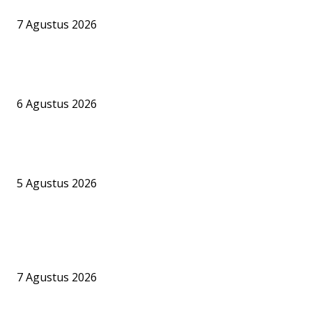
Pelabuhan Jelapat Harus Tunduk pada Aturan Perizinan
7 Agustus 2026
PT BKI Buka Suara Soal Legalitas Bongkar Muat CPO di Pelabuh
Jelapat, Namun Sejumlah Pertanyaan Krusial Belum Terjawab
6 Agustus 2026
Bandara Bhogapuram Resmi Hadir, GMR Bidik Pesisir Timur India 
Hub Ekonomi dan Penerbangan Kelas Dunia
5 Agustus 2026
BERITA POPULER
Praktisi Hukum Maritim Nilai Aktivitas Bongkar Muat CPO di
Pelabuhan Jelapat Harus Tunduk pada Aturan Perizinan
7 Agustus 2026