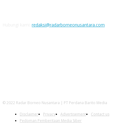
Nomor rekening
Bank BNI: 1508285062 a/n PT Perdana Barito Media
Hubungi kami:
redaksi@radarborneonusantara.com
IKUTI KAMI
© 2022 Radar Borneo Nusantara | PT Perdana Barito Media
Disclaimer
Privacy
Advertisement
Contact us
Pedoman Pemberitaan Media Siber