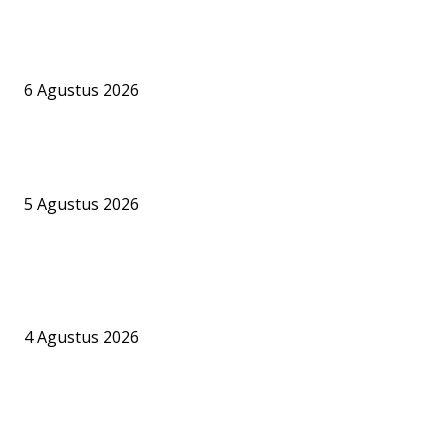
PT BKI Buka Suara Soal Legalitas Bongkar Muat CPO di Pelabuh
Jelapat, Namun Sejumlah Pertanyaan Krusial Belum Terjawab
6 Agustus 2026
Bandara Bhogapuram Resmi Hadir, GMR Bidik Pesisir Timur India 
Hub Ekonomi dan Penerbangan Kelas Dunia
5 Agustus 2026
Dishub Barsel Akui Perpanjangan Izin Terminal Khusus Pelabuha
Jelapat Masih Berproses, PT BKI Bungkam Soal Dasar Hukum
Operasional CPO
4 Agustus 2026
BERITA POPULER
PT BKI Buka Suara Soal Legalitas Bongkar Muat CPO di Pelabuh
Jelapat, Namun Sejumlah Pertanyaan Krusial Belum Terjawab