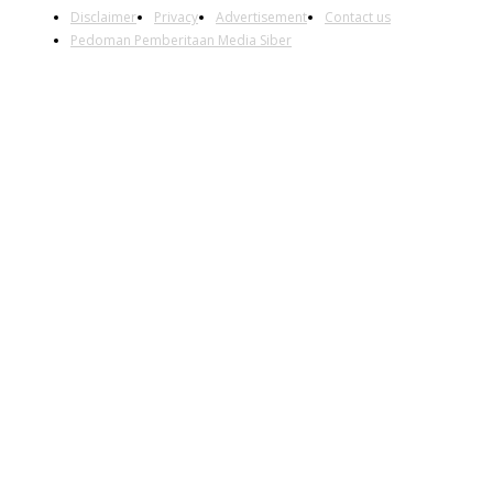
Disclaimer
Privacy
Advertisement
Contact us
Pedoman Pemberitaan Media Siber