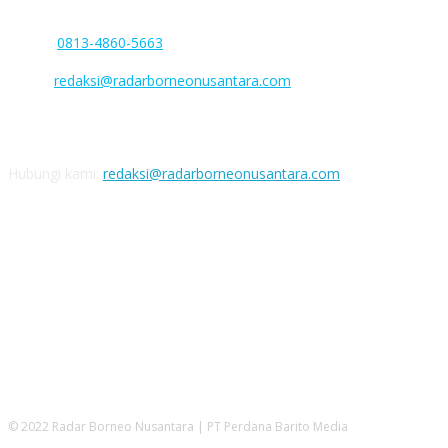
Kec. Dusun Selatan. Kab. Barito Selatan, Kalimantan Tengah
Phone:
0813-4860-5663
(WA/SMS Only)
Facebook :
Email :
redaksi@radarborneonusantara.com
Nomor rekening
Bank BNI: 1508285062 a/n PT Perdana Barito Media
Hubungi kami:
redaksi@radarborneonusantara.com
IKUTI KAMI
© 2022 Radar Borneo Nusantara | PT Perdana Barito Media