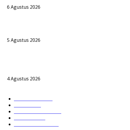
6 Agustus 2026
Bandara Bhogapuram Resmi Hadir, GMR Bidik Pesisir Timur India 
Hub Ekonomi dan Penerbangan Kelas Dunia
5 Agustus 2026
Dishub Barsel Akui Perpanjangan Izin Terminal Khusus Pelabuha
Jelapat Masih Berproses, PT BKI Bungkam Soal Dasar Hukum
Operasional CPO
4 Agustus 2026
KATEGORI POPULER
DPRD BARSEL
632
Headline
395
Hukum & Kriminal
237
Nusantara
196
PEMKAB BARSEL
180