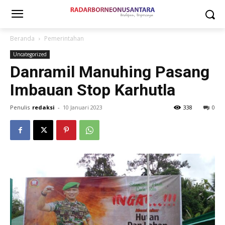
Beranda
Pemerintahan
Uncategorized
Danramil Manuhing Pasang
Imbauan Stop Karhutla
Penulis
redaksi
-
10 Januari 2023
338
0