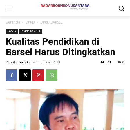
Beranda
DPRD
DPRD BARSEL
DPRD
DPRD BARSEL
Kualitas Pendidikan di
Barsel Harus Ditingkatkan
Penulis
redaksi
-
1 Februari 2023
361
0