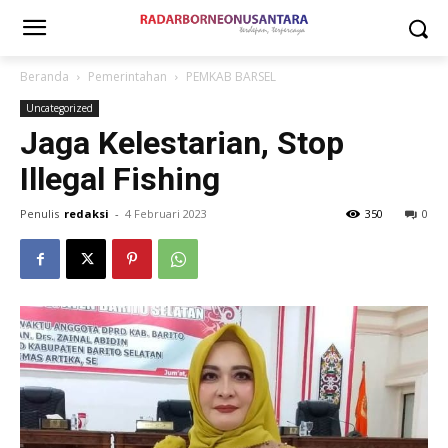
Beranda
Pemerintahan
PEMKAB BARSEL
Uncategorized
Jaga Kelestarian, Stop
Illegal Fishing
Penulis
redaksi
-
4 Februari 2023
350
0