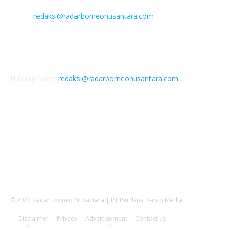
Facebook :
Email :
redaksi@radarborneonusantara.com
Nomor rekening
Bank BNI: 1508285062 a/n PT Perdana Barito Media
Hubungi kami:
redaksi@radarborneonusantara.com
IKUTI KAMI
© 2022 Radar Borneo Nusantara | PT Perdana Barito Media
Disclaimer
Privacy
Advertisement
Contact us