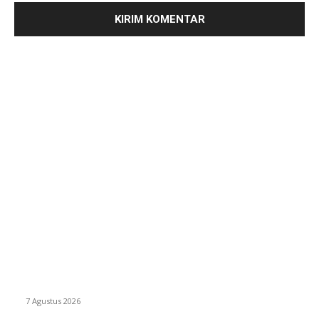
PILIHAN EDITOR
Praktisi Hukum Maritim Nilai Aktivitas Bongkar Muat CPO di
Pelabuhan Jelapat Harus Tunduk pada Aturan Perizinan
7 Agustus 2026