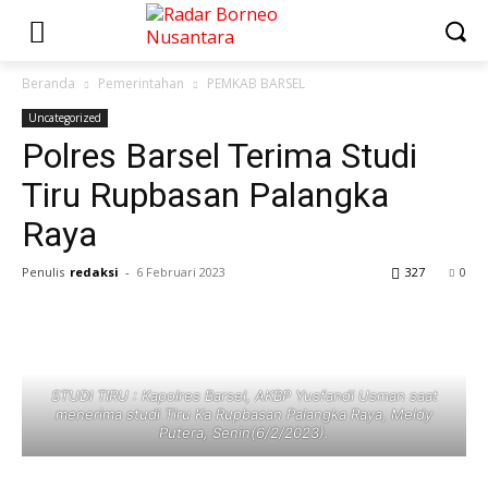
Beranda
Pemerintahan
PEMKAB BARSEL
Uncategorized
Polres Barsel Terima Studi
Tiru Rupbasan Palangka
Raya
Penulis
redaksi
-
6 Februari 2023
327
0
STUDI TIRU : Kapolres Barsel, AKBP Yusfandi Usman saat
menerima studi Tiru Ka Rupbasan Palangka Raya, Meldy
Putera, Senin(6/2/2023).