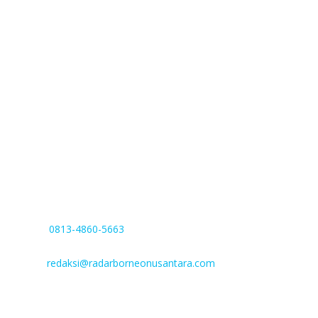
menyajikan informasi seputar kawasan Kalimantan.
PENERBIT
PT Perdana Barito Media
Nomor AHU-0046506.AH.01.01 Tahun 2022
Kantor : Jl. Soekarno-Hatta. No. 28. Rt. 003.Rw. 001. Kel.
Sababilah, Kec. Dusun Selatan. Kab. Barito Selatan, Kalimantan
Tengah
Phone:
0813-4860-5663
(WA/SMS Only)
Facebook :
Email :
redaksi@radarborneonusantara.com
Nomor rekening
Bank BNI: 1508285062 a/n PT Perdana Barito Media