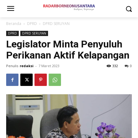
Beranda
DPRD
DPRD SERUYAN
DPRD
DPRD SERUYAN
Legislator Minta Penyuluh
Perikanan Aktif Kelapangan
Penulis
redaksi
-
7 Maret 2023
332
0