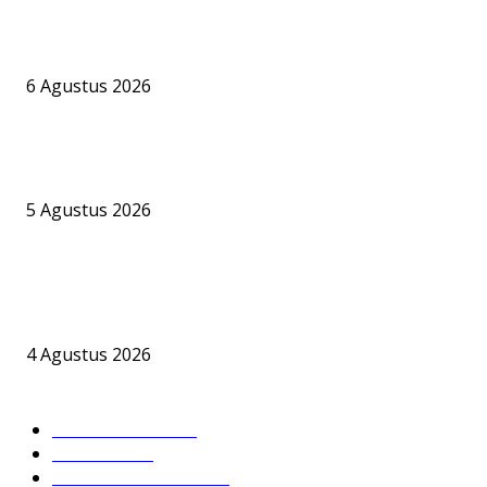
PT BKI Buka Suara Soal Legalitas Bongkar Muat CPO di Pelabuh
Jelapat, Namun Sejumlah Pertanyaan Krusial Belum Terjawab
6 Agustus 2026
Bandara Bhogapuram Resmi Hadir, GMR Bidik Pesisir Timur India 
Hub Ekonomi dan Penerbangan Kelas Dunia
5 Agustus 2026
Dishub Barsel Akui Perpanjangan Izin Terminal Khusus Pelabuha
Jelapat Masih Berproses, PT BKI Bungkam Soal Dasar Hukum
Operasional CPO
4 Agustus 2026
KATEGORI POPULER
DPRD BARSEL
632
Headline
395
Hukum & Kriminal
237