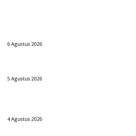
PILIHAN EDITOR
PT BKI Buka Suara Soal Legalitas Bongkar Muat CPO di Pelabuh
Jelapat, Namun Sejumlah Pertanyaan Krusial Belum Terjawab
6 Agustus 2026
Bandara Bhogapuram Resmi Hadir, GMR Bidik Pesisir Timur India 
Hub Ekonomi dan Penerbangan Kelas Dunia
5 Agustus 2026
Dishub Barsel Akui Perpanjangan Izin Terminal Khusus Pelabuha
Jelapat Masih Berproses, PT BKI Bungkam Soal Dasar Hukum
Operasional CPO
4 Agustus 2026
BERITA POPULER