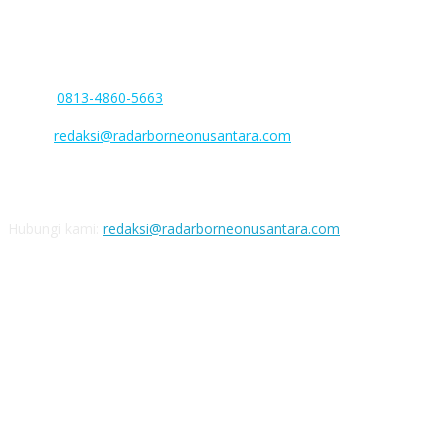
Nomor AHU-0046506.AH.01.01 Tahun 2022
Kantor : Jl. Soekarno-Hatta. No. 28. Rt. 003.Rw. 001. Kel. Sababilah,
Kec. Dusun Selatan. Kab. Barito Selatan, Kalimantan Tengah
Phone:
0813-4860-5663
(WA/SMS Only)
Facebook :
Email :
redaksi@radarborneonusantara.com
Nomor rekening
Bank BNI: 1508285062 a/n PT Perdana Barito Media
Hubungi kami:
redaksi@radarborneonusantara.com
IKUTI KAMI