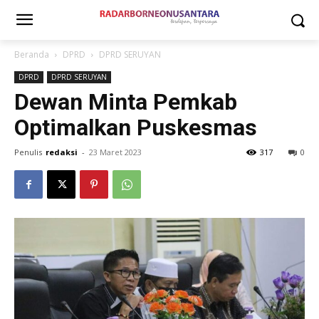
Beranda
DPRD
DPRD SERUYAN
DPRD
DPRD SERUYAN
Dewan Minta Pemkab
Optimalkan Puskesmas
Penulis
redaksi
-
23 Maret 2023
317
0