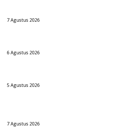
Praktisi Hukum Maritim Nilai Aktivitas Bongkar Muat CPO di
Pelabuhan Jelapat Harus Tunduk pada Aturan Perizinan
7 Agustus 2026
PT BKI Buka Suara Soal Legalitas Bongkar Muat CPO di Pelabuh
Jelapat, Namun Sejumlah Pertanyaan Krusial Belum Terjawab
6 Agustus 2026
Bandara Bhogapuram Resmi Hadir, GMR Bidik Pesisir Timur India 
Hub Ekonomi dan Penerbangan Kelas Dunia
5 Agustus 2026
BERITA POPULER
Praktisi Hukum Maritim Nilai Aktivitas Bongkar Muat CPO di
Pelabuhan Jelapat Harus Tunduk pada Aturan Perizinan
7 Agustus 2026