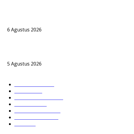
PT BKI Buka Suara Soal Legalitas Bongkar Muat CPO di Pelabuh
Jelapat, Namun Sejumlah Pertanyaan Krusial Belum Terjawab
6 Agustus 2026
Bandara Bhogapuram Resmi Hadir, GMR Bidik Pesisir Timur India 
Hub Ekonomi dan Penerbangan Kelas Dunia
5 Agustus 2026
KATEGORI POPULER
DPRD BARSEL
632
Headline
395
Hukum & Kriminal
238
Nusantara
196
PEMKAB BARSEL
180
DPRD SERUYAN
136
DPRD
104