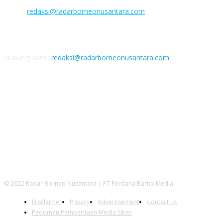
Facebook :
Email :
redaksi@radarborneonusantara.com
Nomor rekening
Bank BNI: 1508285062 a/n PT Perdana Barito Media
Hubungi kami:
redaksi@radarborneonusantara.com
IKUTI KAMI
© 2022 Radar Borneo Nusantara | PT Perdana Barito Media
Disclaimer
Privacy
Advertisement
Contact us
Pedoman Pemberitaan Media Siber