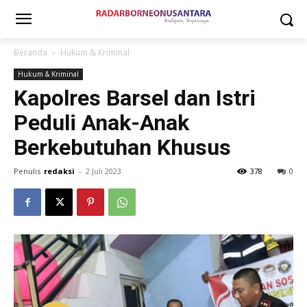
Beranda
Hukum & Kriminal
Hukum & Kriminal
Kapolres Barsel dan Istri
Peduli Anak-Anak
Berkebutuhan Khusus
Penulis
redaksi
-
2 Juli 2023
378
0