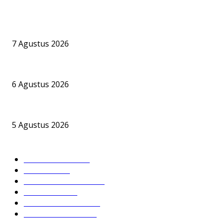
BERITA POPULER
Praktisi Hukum Maritim Nilai Aktivitas Bongkar Muat CPO di Pela
7 Agustus 2026
PT BKI Buka Suara Soal Legalitas Bongkar Muat CPO di Pelabuh
6 Agustus 2026
Bandara Bhogapuram Resmi Hadir, GMR Bidik Pesisir Timur Indi
5 Agustus 2026
KATEGORI POPULER
DPRD BARSEL
632
Headline
395
Hukum & Kriminal
238
Nusantara
196
PEMKAB BARSEL
180
DPRD SERUYAN
136