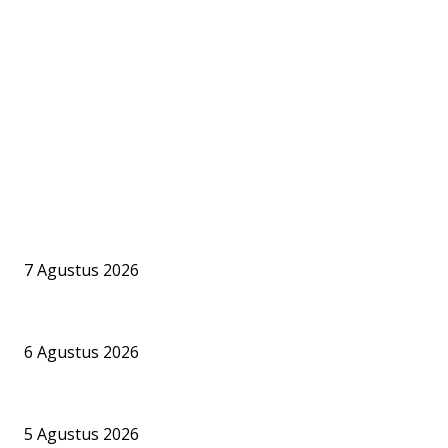
PILIHAN EDITOR
Praktisi Hukum Maritim Nilai Aktivitas Bongkar Muat CPO di Pela
7 Agustus 2026
PT BKI Buka Suara Soal Legalitas Bongkar Muat CPO di Pelabuh
6 Agustus 2026
Bandara Bhogapuram Resmi Hadir, GMR Bidik Pesisir Timur Indi
5 Agustus 2026