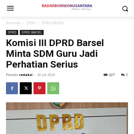
Beranda
DPRD
DPRD BARSEL
DPRD
DPRD BARSEL
Komisi III DPRD Barsel
Minta SDM Guru Jadi
Perhatian Serius
Penulis
redaksi
-
30 Juli 2024
227
0