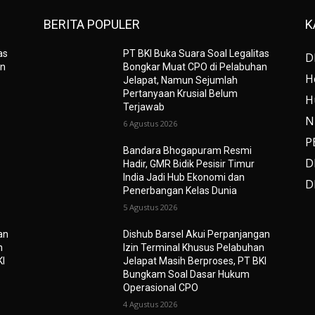
BERITA POPULER
K
as
PT BKI Buka Suara Soal Legalitas
D
an
Bongkar Muat CPO di Pelabuhan
H
Jelapat, Namun Sejumlah
Pertanyaan Krusial Belum
H
Terjawab
N
6 Agustus 2026
P
Bandara Bhogapuram Resmi
D
Hadir, GMR Bidik Pesisir Timur
India Jadi Hub Ekonomi dan
D
Penerbangan Kelas Dunia
5 Agustus 2026
an
Dishub Barsel Akui Perpanjangan
n
Izin Terminal Khusus Pelabuhan
KI
Jelapat Masih Berproses, PT BKI
Bungkam Soal Dasar Hukum
Operasional CPO
4 Agustus 2026