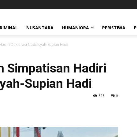
RIMINAL
NUSANTARA
HUMANIORA
PERISTIWA
P
Hadiri Deklarasi Nadalsyah-Supian Hadi
 Simpatisan Hadiri
syah-Supian Hadi
325
0