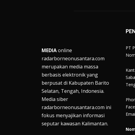
PE
PT P
MEDIA
online
Nomo
radarborneonusantara.com
merupakan media massa
Kanto
berbasis elektronik yang
Saba
berpusat di Kabupaten Barito
Ten
Selatan, Tengah, Indonesia.
Media siber
Pho
radarborneonusantara.com ini
Face
Emai
fokus menyajikan informasi
seputar kawasan Kalimantan.
Nom