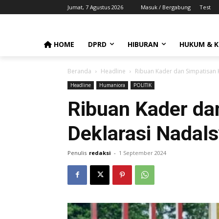
Jumat, 7 Agustus 2026
Masuk / Bergabung
Test
HOME
DPRD
HIBURAN
HUKUM & K
Beranda
Headline
Ribuan Kader dan Simpatisan 
Headline
Humaniora
POLITIK
Ribuan Kader dan
Deklarasi Nadal
Penulis
redaksi
-
1 September 2024