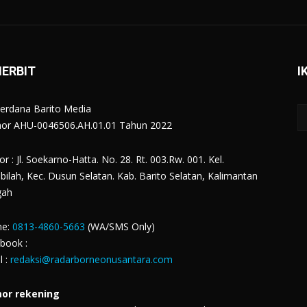
NERBIT
I
erdana Barito Media
r AHU-0046506.AH.01.01 Tahun 2022
r : Jl. Soekarno-Hatta. No. 28. Rt. 003.Rw. 001. Kel.
bilah, Kec. Dusun Selatan. Kab. Barito Selatan, Kalimantan
gah
ne:
0813-4860-5663
(WA/SMS Only)
book :
l :
redaksi@radarborneonusantara.com
or rekening