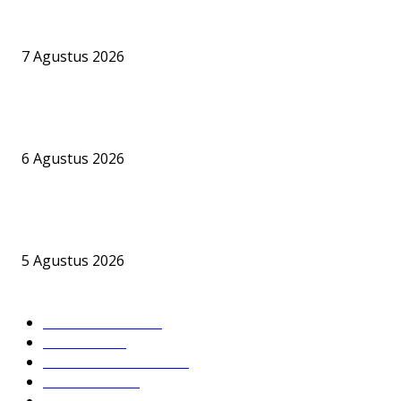
Praktisi Hukum Maritim Nilai Aktivitas Bongkar Muat CPO di
Pelabuhan Jelapat Harus Tunduk pada Aturan Perizinan
7 Agustus 2026
PT BKI Buka Suara Soal Legalitas Bongkar Muat CPO di Pelabuh
Jelapat, Namun Sejumlah Pertanyaan Krusial Belum Terjawab
6 Agustus 2026
Bandara Bhogapuram Resmi Hadir, GMR Bidik Pesisir Timur India 
Hub Ekonomi dan Penerbangan Kelas Dunia
5 Agustus 2026
KATEGORI POPULER
DPRD BARSEL
632
Headline
395
Hukum & Kriminal
238
Nusantara
196
PEMKAB BARSEL
180