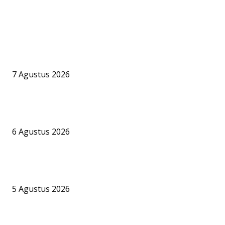
PILIHAN EDITOR
Praktisi Hukum Maritim Nilai Aktivitas Bongkar Muat CPO di
Pelabuhan Jelapat Harus Tunduk pada Aturan Perizinan
7 Agustus 2026
PT BKI Buka Suara Soal Legalitas Bongkar Muat CPO di Pelabuh
Jelapat, Namun Sejumlah Pertanyaan Krusial Belum Terjawab
6 Agustus 2026
Bandara Bhogapuram Resmi Hadir, GMR Bidik Pesisir Timur India 
Hub Ekonomi dan Penerbangan Kelas Dunia
5 Agustus 2026
BERITA POPULER