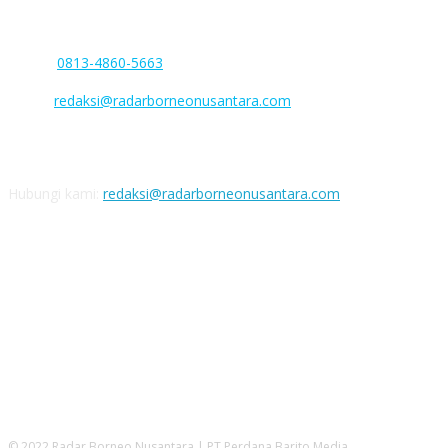
Kantor : Jl. Soekarno-Hatta. No. 28. Rt. 003.Rw. 001. Kel. Sababilah,
Kec. Dusun Selatan. Kab. Barito Selatan, Kalimantan Tengah
Phone:
0813-4860-5663
(WA/SMS Only)
Facebook :
Email :
redaksi@radarborneonusantara.com
Nomor rekening
Bank BNI: 1508285062 a/n PT Perdana Barito Media
Hubungi kami:
redaksi@radarborneonusantara.com
IKUTI KAMI
© 2022 Radar Borneo Nusantara | PT Perdana Barito Media