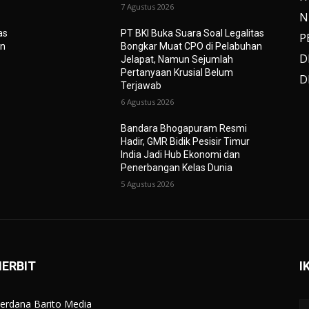
7 Agustus 2026
N
as
PT BKI Buka Suara Soal Legalitas
P
an
Bongkar Muat CPO di Pelabuhan
D
Jelapat, Namun Sejumlah
Pertanyaan Krusial Belum
D
Terjawab
6 Agustus 2026
Bandara Bhogapuram Resmi
Hadir, GMR Bidik Pesisir Timur
India Jadi Hub Ekonomi dan
Penerbangan Kelas Dunia
5 Agustus 2026
NERBIT
I
erdana Barito Media