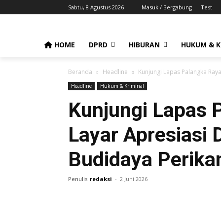
Sabtu, 8 Agustus 2026
Masuk / Bergabung
Test
HOME
DPRD
HIBURAN
HUKUM & K
Beranda
Headline
Kunjungi Lapas Palangka Raya
Headline
Hukum & Kriminal
Kunjungi Lapas 
Layar Apresiasi 
Budidaya Perika
Penulis
redaksi
-
2 Juni 2026