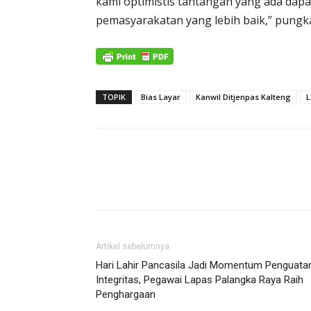
kami optimistis tantangan yang ada dapa
pemasyarakatan yang lebih baik,” pungka
TOPIK
Bias Layar
Kanwil Ditjenpas Kalteng
L
Artikel sebelumnya
Hari Lahir Pancasila Jadi Momentum Penguata
Integritas, Pegawai Lapas Palangka Raya Raih
Penghargaan