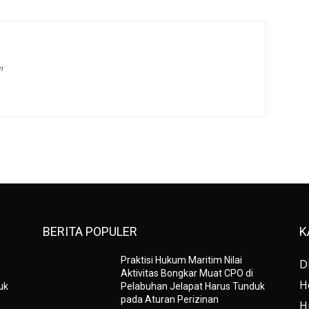
m
BERITA POPULER
K
Praktisi Hukum Maritim Nilai
D
Aktivitas Bongkar Muat CPO di
H
uk
Pelabuhan Jelapat Harus Tunduk
pada Aturan Perizinan
H