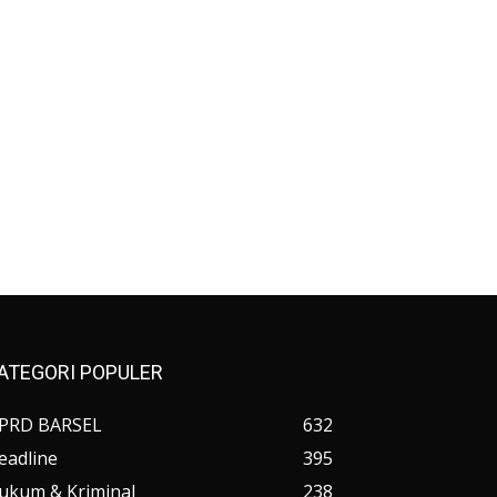
ATEGORI POPULER
PRD BARSEL
632
eadline
395
ukum & Kriminal
238