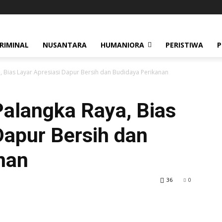
RIMINAL
NUSANTARA
HUMANIORA
PERISTIWA
P
, Bias Layar Apresiasi Dapur Bersih dan Budidaya Perikanan
Palangka Raya, Bias
Dapur Bersih dan
nan
36
0