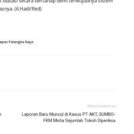
t diatasi secara bertahap demi terwujudnya sistem
snya. (A.Hadi/Red)
apas Palangka Raya
Artikel berikutnya
n
Laporan Baru Muncul di Kasus PT AKT, SUMBO-
FKM Minta Sejumlah Tokoh Diperiksa