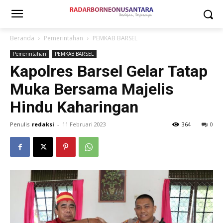
Beranda
Pemerintahan
PEMKAB BARSEL
Pemerintahan
PEMKAB BARSEL
Kapolres Barsel Gelar Tatap
Muka Bersama Majelis
Hindu Kaharingan
Penulis
redaksi
-
11 Februari 2023
364
0