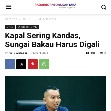
Beranda
DPRD
DPRD SERUYAN
DPRD
DPRD SERUYAN
Kapal Sering Kandas,
Sungai Bakau Harus Digali
Penulis
redaksi
-
7 Maret 2023
360
0