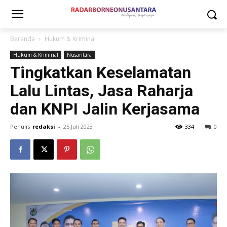
Beranda
Hukum & Kriminal
Hukum & Kriminal
Nusantara
Tingkatkan Keselamatan
Lalu Lintas, Jasa Raharja
dan KNPI Jalin Kerjasama
Penulis
redaksi
-
25 Juli 2023
334
0