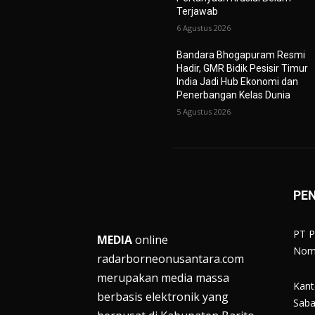
Terjawab
6 Agustus 2026
Bandara Bhogapuram Resmi
Hadir, GMR Bidik Pesisir Timur
India Jadi Hub Ekonomi dan
Penerbangan Kelas Dunia
5 Agustus 2026
PE
PT P
MEDIA
online
Nomo
radarborneonusantara.com
merupakan media massa
Kanto
berbasis elektronik yang
Saba