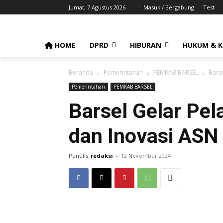
Jumat, 7 Agustus 2026
Masuk / Bergabung
Test
HOME
DPRD
HIBURAN
HUKUM & K
Beranda
Pemerintahan
PEMKAB BARSEL
Bars
Pemerintahan
PEMKAB BARSEL
Barsel Gelar Pe
dan Inovasi ASN
Penulis
redaksi
-
12 November 2024