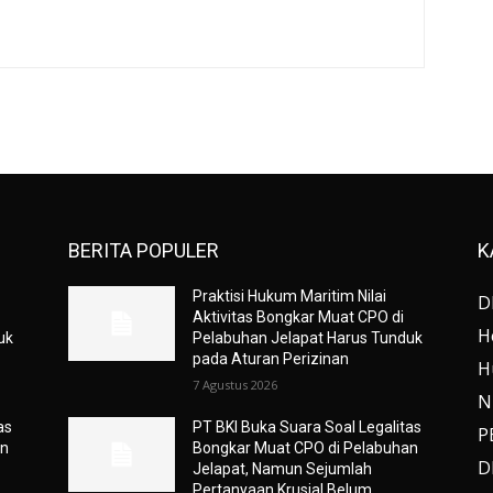
BERITA POPULER
K
Praktisi Hukum Maritim Nilai
D
Aktivitas Bongkar Muat CPO di
H
uk
Pelabuhan Jelapat Harus Tunduk
pada Aturan Perizinan
H
7 Agustus 2026
N
as
PT BKI Buka Suara Soal Legalitas
P
an
Bongkar Muat CPO di Pelabuhan
D
Jelapat, Namun Sejumlah
Pertanyaan Krusial Belum