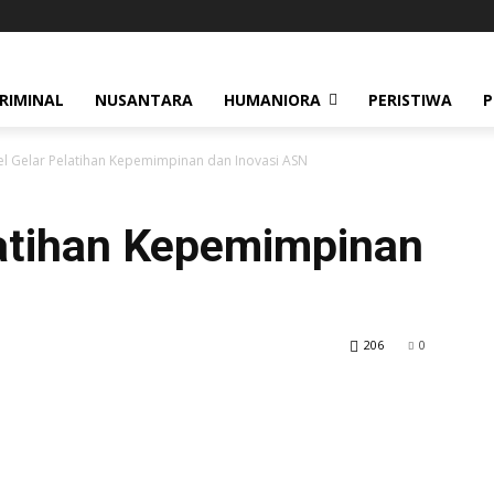
RIMINAL
NUSANTARA
HUMANIORA
PERISTIWA
P
el Gelar Pelatihan Kepemimpinan dan Inovasi ASN
latihan Kepemimpinan
206
0