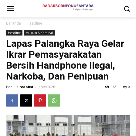
Beranda
Headline
Headline
Hukum & Kriminal
Lapas Palangka Raya Gelar
Ikrar Pemasyarakatan
Bersih Handphone Ilegal,
Narkoba, Dan Penipuan
Penulis
redaksi
-
9 Mei 2026
165
0