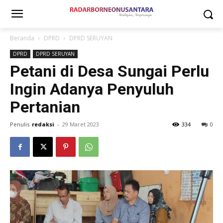
Beranda
DPRD
DPRD SERUYAN
DPRD
DPRD SERUYAN
Petani di Desa Sungai Perlu
Ingin Adanya Penyuluh
Pertanian
Penulis
redaksi
-
29 Maret 2023
334
0