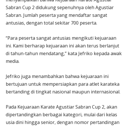
Sabran Cup 2 didukung sepenuhnya oleh Agustiar
Sabran. Jumlah peserta yang mendaftar sangat
antusias, dengan total sekitar 700 peserta.
“Para peserta sangat antusias mengikuti kejuaraan
ini. Kami berharap kejuaraan ini akan terus berlanjut
di tahun-tahun mendatang,” kata Jefriko kepada awak
media.
Jefriko juga menambahkan bahwa kejuaraan ini
bertujuan untuk mempersiapkan para atlet karateka
bertanding di tingkat nasional maupun internasional.
Pada Kejuaraan Karate Agustiar Sabran Cup 2, akan
dipertandingkan berbagai kategori, mulai dari kelas
usia dini hingga senior, dengan nomor pertandingan