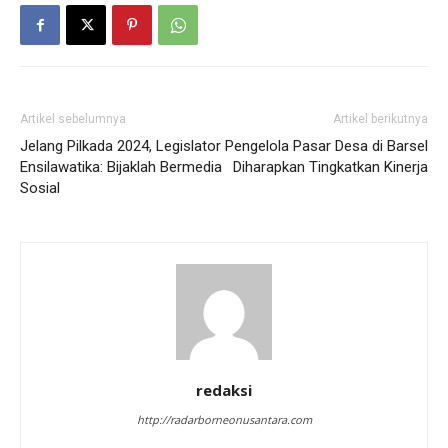
Artikel sebelumnya
Artikel berikutnya
Jelang Pilkada 2024, Legislator
Pengelola Pasar Desa di Barsel
Ensilawatika: Bijaklah Bermedia
Diharapkan Tingkatkan Kinerja
Sosial
redaksi
http://radarborneonusantara.com