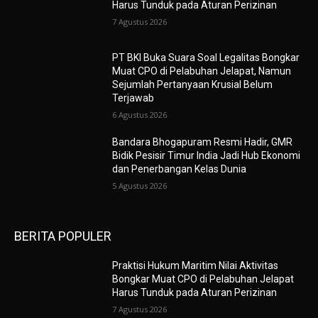
Harus Tunduk pada Aturan Perizinan
7 Agustus 2026
PT BKI Buka Suara Soal Legalitas Bongkar
Muat CPO di Pelabuhan Jelapat, Namun
Sejumlah Pertanyaan Krusial Belum
Terjawab
6 Agustus 2026
Bandara Bhogapuram Resmi Hadir, GMR
Bidik Pesisir Timur India Jadi Hub Ekonomi
dan Penerbangan Kelas Dunia
5 Agustus 2026
BERITA POPULER
Praktisi Hukum Maritim Nilai Aktivitas
Bongkar Muat CPO di Pelabuhan Jelapat
Harus Tunduk pada Aturan Perizinan
7 Agustus 2026