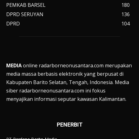
PEMKAB BARSEL
180
DPRD SERUYAN
136
DPRD
104
MEDIA
online radarborneonusantara.com merupakan
media massa berbasis elektronik yang berpusat di
Kabupaten Barito Selatan, Tengah, Indonesia. Media
siber radarborneonusantara.com ini fokus
menyajikan informasi seputar kawasan Kalimantan.
PENERBIT