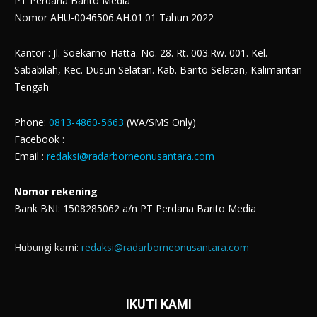
PT Perdana Barito Media
Nomor AHU-0046506.AH.01.01 Tahun 2022
Kantor : Jl. Soekarno-Hatta. No. 28. Rt. 003.Rw. 001. Kel.
Sababilah, Kec. Dusun Selatan. Kab. Barito Selatan, Kalimantan
Tengah
Phone:
0813-4860-5663
(WA/SMS Only)
Facebook :
Email :
redaksi@radarborneonusantara.com
Nomor rekening
Bank BNI: 1508285062 a/n PT Perdana Barito Media
Hubungi kami:
redaksi@radarborneonusantara.com
IKUTI KAMI